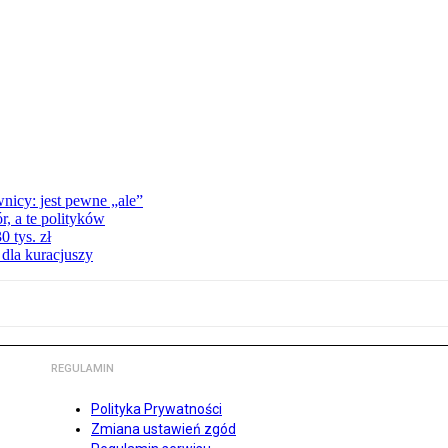
nicy: jest pewne „ale”
, a te polityków
 tys. zł
 dla kuracjuszy
REGULAMIN
Polityka Prywatności
Zmiana ustawień zgód