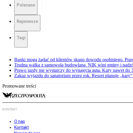
Polecane
Najnowsze
Tagi
Banki mogą żądać od klientów skanu dowodu osobistego. Praw
Trudna walka z samowolą budowlaną. NIK wini gminy i nadzór
Prawo jazdy nie wystarczy do wynajęcia auta. Kary nawet do 30
Zakaz wyjazdu do sanatorium przez rok. Resort planuje „kary”
Promowane treści
KONTAKT
O nas
Kontakt