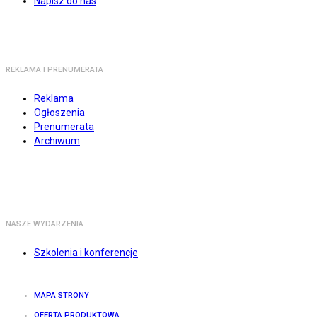
Napisz do nas
REKLAMA I PRENUMERATA
Reklama
Ogłoszenia
Prenumerata
Archiwum
NASZE WYDARZENIA
Szkolenia i konferencje
MAPA STRONY
OFERTA PRODUKTOWA