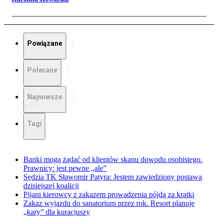
Powiązane
Polecane
Najnowsze
Tagi
Banki mogą żądać od klientów skanu dowodu osobistego.
Prawnicy: jest pewne „ale”
Sędzia TK Sławomir Patyra: Jestem zawiedziony postawą
dzisiejszej koalicji
Pijani kierowcy z zakazem prowadzenia pójdą za kratki
Zakaz wyjazdu do sanatorium przez rok. Resort planuje
„kary” dla kuracjuszy