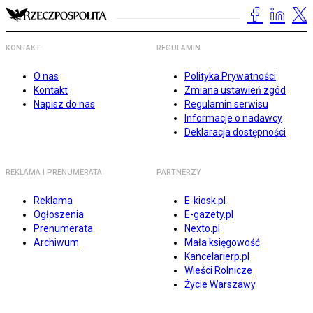
KONTAKT
REGULAMIN
O nas
Polityka Prywatności
Kontakt
Zmiana ustawień zgód
Napisz do nas
Regulamin serwisu
Informacje o nadawcy
Deklaracja dostępności
REKLAMA I PRENUMERATA
PARTNERZY
Reklama
E-kiosk.pl
Ogłoszenia
E-gazety.pl
Prenumerata
Nexto.pl
Archiwum
Mała księgowość
Kancelarierp.pl
Wieści Rolnicze
Życie Warszawy