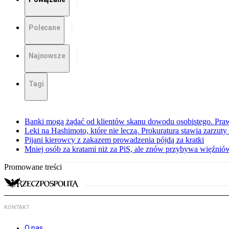
Polecane
Najnowsze
Tagi
Banki mogą żądać od klientów skanu dowodu osobistego. Praw
Leki na Hashimoto, które nie leczą. Prokuratura stawia zarzuty
Pijani kierowcy z zakazem prowadzenia pójdą za kratki
Mniej osób za kratami niż za PiS, ale znów przybywa więźnió
Promowane treści
KONTAKT
O nas