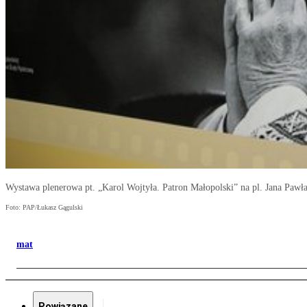
Wystawa plenerowa pt. „Karol Wojtyła. Patron Małopolski” na pl. Jana Paw
Foto: PAP/Łukasz Gągulski
mat
Powiązane