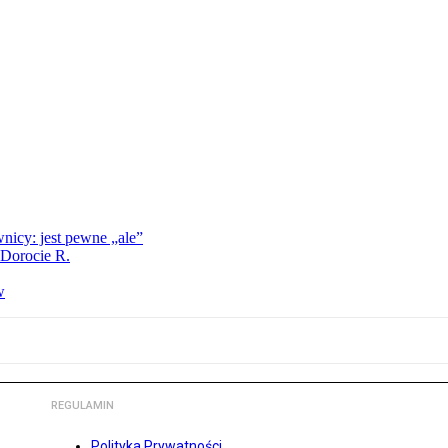
nicy: jest pewne „ale”
 Dorocie R.
w
REGULAMIN
Polityka Prywatności