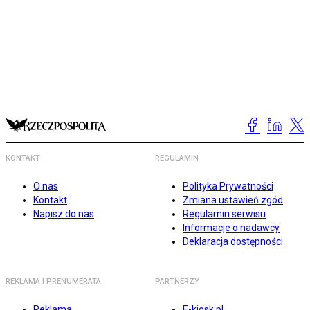
KONTAKT
REGULAMIN
O nas
Polityka Prywatności
Kontakt
Zmiana ustawień zgód
Napisz do nas
Regulamin serwisu
Informacje o nadawcy
Deklaracja dostępności
REKLAMA I PRENUMERATA
PARTNERZY
Reklama
E-kiosk.pl