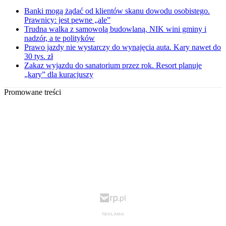
Banki mogą żądać od klientów skanu dowodu osobistego.
Prawnicy: jest pewne „ale”
Trudna walka z samowolą budowlaną. NIK wini gminy i
nadzór, a te polityków
Prawo jazdy nie wystarczy do wynajęcia auta. Kary nawet do
30 tys. zł
Zakaz wyjazdu do sanatorium przez rok. Resort planuje
„kary” dla kuracjuszy
Promowane treści