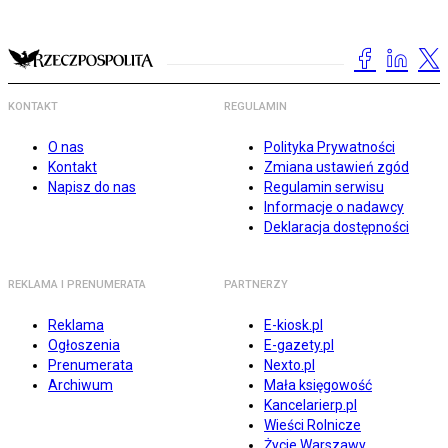
KONTAKT
REGULAMIN
O nas
Polityka Prywatności
Kontakt
Zmiana ustawień zgód
Napisz do nas
Regulamin serwisu
Informacje o nadawcy
Deklaracja dostępności
REKLAMA I PRENUMERATA
PARTNERZY
Reklama
E-kiosk.pl
Ogłoszenia
E-gazety.pl
Prenumerata
Nexto.pl
Archiwum
Mała księgowość
Kancelarierp.pl
Wieści Rolnicze
Życie Warszawy