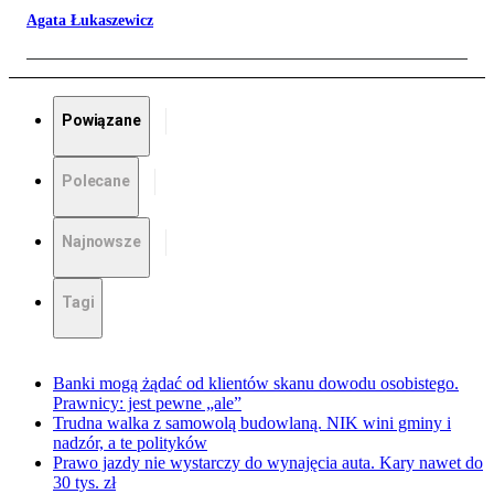
Agata Łukaszewicz
Powiązane
Polecane
Najnowsze
Tagi
Banki mogą żądać od klientów skanu dowodu osobistego.
Prawnicy: jest pewne „ale”
Trudna walka z samowolą budowlaną. NIK wini gminy i
nadzór, a te polityków
Prawo jazdy nie wystarczy do wynajęcia auta. Kary nawet do
30 tys. zł