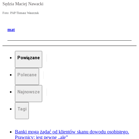
Sędzia Maciej Nawacki
Foto: PAP/Tomasz Waszczuk
mat
Powiązane
Polecane
Najnowsze
Tagi
Banki mogą żądać od klientów skanu dowodu osobistego.
Prawnicy: jest pewne „ale”