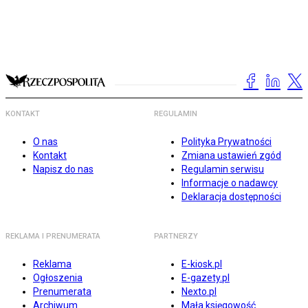
KONTAKT
REGULAMIN
O nas
Polityka Prywatności
Kontakt
Zmiana ustawień zgód
Napisz do nas
Regulamin serwisu
Informacje o nadawcy
Deklaracja dostępności
REKLAMA I PRENUMERATA
PARTNERZY
Reklama
E-kiosk.pl
Ogłoszenia
E-gazety.pl
Prenumerata
Nexto.pl
Archiwum
Mała księgowość