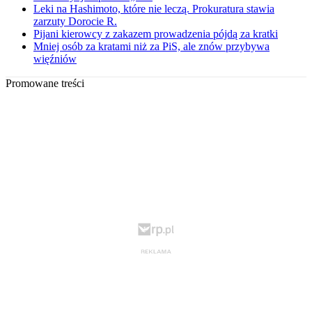
Leki na Hashimoto, które nie leczą. Prokuratura stawia
zarzuty Dorocie R.
Pijani kierowcy z zakazem prowadzenia pójdą za kratki
Mniej osób za kratami niż za PiS, ale znów przybywa
więźniów
Promowane treści