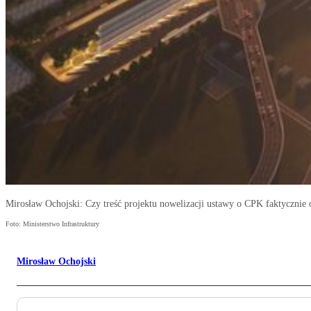
Mirosław Ochojski: Czy treść projektu nowelizacji ustawy o CPK faktyczni
Foto: Ministerstwo Infrastruktury
Mirosław Ochojski