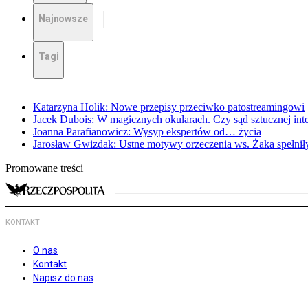
Najnowsze
Tagi
Katarzyna Holik: Nowe przepisy przeciwko patostreamingowi
Jacek Dubois: W magicznych okularach. Czy sąd sztucznej intel
Joanna Parafianowicz: Wysyp ekspertów od… życia
Jarosław Gwizdak: Ustne motywy orzeczenia ws. Żaka spełnił
Promowane treści
KONTAKT
O nas
Kontakt
Napisz do nas