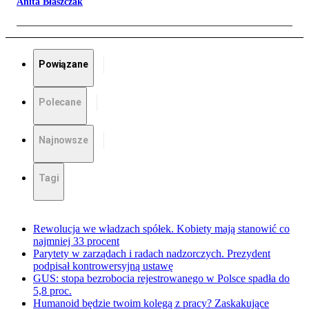
Anita Błaszczak
Powiązane
Polecane
Najnowsze
Tagi
Rewolucja we władzach spółek. Kobiety mają stanowić co
najmniej 33 procent
Parytety w zarządach i radach nadzorczych. Prezydent
podpisał kontrowersyjną ustawę
GUS: stopa bezrobocia rejestrowanego w Polsce spadła do
5,8 proc.
Humanoid będzie twoim kolegą z pracy? Zaskakujące