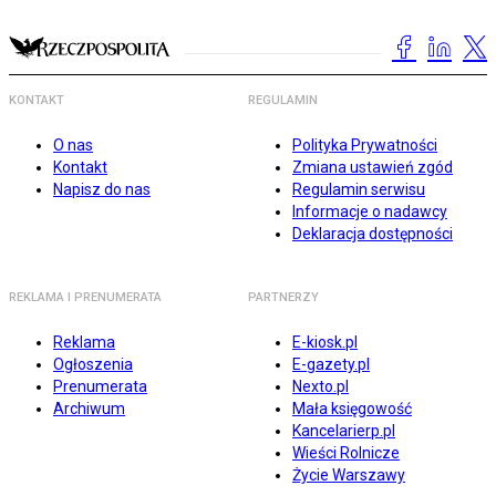
KONTAKT
REGULAMIN
O nas
Polityka Prywatności
Kontakt
Zmiana ustawień zgód
Napisz do nas
Regulamin serwisu
Informacje o nadawcy
Deklaracja dostępności
REKLAMA I PRENUMERATA
PARTNERZY
Reklama
E-kiosk.pl
Ogłoszenia
E-gazety.pl
Prenumerata
Nexto.pl
Archiwum
Mała księgowość
Kancelarierp.pl
Wieści Rolnicze
Życie Warszawy