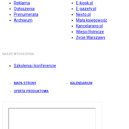
Reklama
E-kiosk.pl
Ogłoszenia
E-gazety.pl
Prenumerata
Nexto.pl
Archiwum
Mała księgowość
Kancelarierp.pl
Wieści Rolnicze
Życie Warszawy
NASZE WYDARZENIA
Szkolenia i konferencje
MAPA STRONY
KALENDARIUM
OFERTA PRODUKTOWA