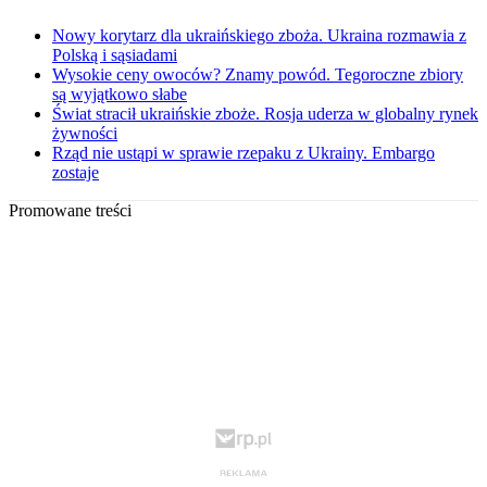
Nowy korytarz dla ukraińskiego zboża. Ukraina rozmawia z
Polską i sąsiadami
Wysokie ceny owoców? Znamy powód. Tegoroczne zbiory
są wyjątkowo słabe
Świat stracił ukraińskie zboże. Rosja uderza w globalny rynek
żywności
Rząd nie ustąpi w sprawie rzepaku z Ukrainy. Embargo
zostaje
Promowane treści