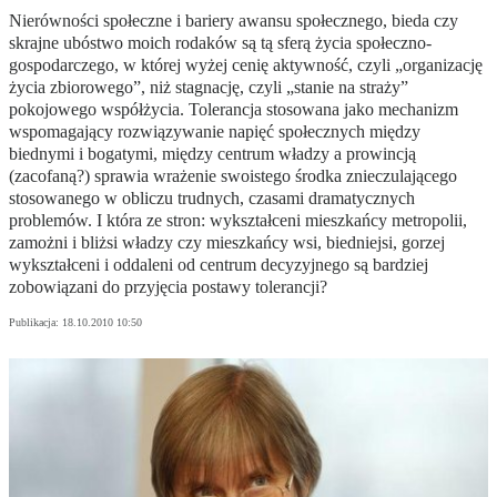
Nierówności społeczne i bariery awansu społecznego, bieda czy
skrajne ubóstwo moich rodaków są tą sferą życia społeczno-
gospodarczego, w której wyżej cenię aktywność, czyli „organizację
życia zbiorowego”, niż stagnację, czyli „stanie na straży”
pokojowego współżycia. Tolerancja stosowana jako mechanizm
wspomagający rozwiązywanie napięć społecznych między
biednymi i bogatymi, między centrum władzy a prowincją
(zacofaną?) sprawia wrażenie swoistego środka znieczulającego
stosowanego w obliczu trudnych, czasami dramatycznych
problemów. I która ze stron: wykształceni mieszkańcy metropolii,
zamożni i bliżsi władzy czy mieszkańcy wsi, biedniejsi, gorzej
wykształceni i oddaleni od centrum decyzyjnego są bardziej
zobowiązani do przyjęcia postawy tolerancji?
Publikacja:
18.10.2010 10:50