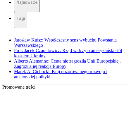
Najnowsze
Tagi
Jarosław Kuisz: Współczesny sens wybuchu Powstania
Warszawskiego
Prof. Jacek Czaputowicz: Rząd walczy o amerykański stół
kosztem Ukrainy
Alberto Alemanno: Ceuta nie zagroziła Unii Europejskiej.
Zagroziła jej reakcja Europy
Marek A. Cichocki: Kraj pozorowanego rozwoju i
amatorskiej polityki
Promowane treści