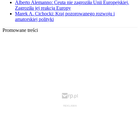
Alberto Alemanno: Ceuta nie zagroziła Unii Europejskiej.
Zagroziła jej reakcja Europy
Marek A. Cichocki: Kraj pozorowanego rozwoju i
amatorskiej polityki
Promowane treści