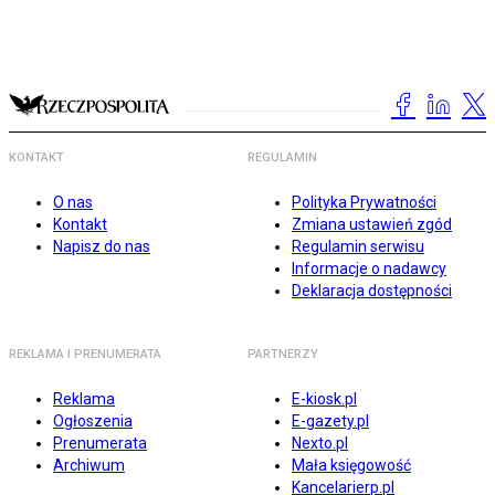
KONTAKT
REGULAMIN
O nas
Polityka Prywatności
Kontakt
Zmiana ustawień zgód
Napisz do nas
Regulamin serwisu
Informacje o nadawcy
Deklaracja dostępności
REKLAMA I PRENUMERATA
PARTNERZY
Reklama
E-kiosk.pl
Ogłoszenia
E-gazety.pl
Prenumerata
Nexto.pl
Archiwum
Mała księgowość
Kancelarierp.pl