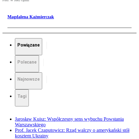
Foto: W Sieci Opinii
Magdalena Kaźmierczak
Powiązane
Polecane
Najnowsze
Tagi
Jarosław Kuisz: Współczesny sens wybuchu Powstania
Warszawskiego
Prof. Jacek Czaputowicz: Rząd walczy o amerykański stół
kosztem Ukrainy