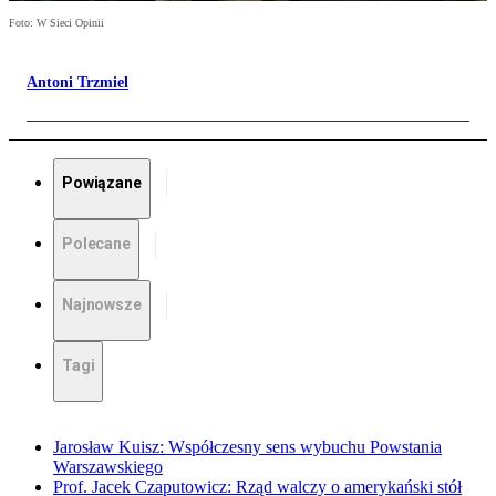
Foto: W Sieci Opinii
Antoni Trzmiel
Powiązane
Polecane
Najnowsze
Tagi
Jarosław Kuisz: Współczesny sens wybuchu Powstania
Warszawskiego
Prof. Jacek Czaputowicz: Rząd walczy o amerykański stół