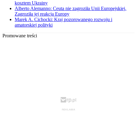
kosztem Ukrainy
Alberto Alemanno: Ceuta nie zagroziła Unii Europejskiej.
Zagroziła jej reakcja Europy
Marek A. Cichocki: Kraj pozorowanego rozwoju i
amatorskiej polityki
Promowane treści