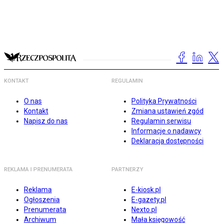
KONTAKT
REGULAMIN
O nas
Polityka Prywatności
Kontakt
Zmiana ustawień zgód
Napisz do nas
Regulamin serwisu
Informacje o nadawcy
Deklaracja dostępności
REKLAMA I PRENUMERATA
PARTNERZY
Reklama
E-kiosk.pl
Ogłoszenia
E-gazety.pl
Prenumerata
Nexto.pl
Archiwum
Mała księgowość