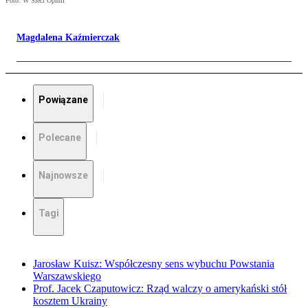
Foto: W Sieci Opinii
Magdalena Kaźmierczak
Powiązane
Polecane
Najnowsze
Tagi
Jarosław Kuisz: Współczesny sens wybuchu Powstania
Warszawskiego
Prof. Jacek Czaputowicz: Rząd walczy o amerykański stół
kosztem Ukrainy