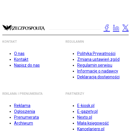
KONTAKT
REGULAMIN
O nas
Polityka Prywatności
Kontakt
Zmiana ustawień zgód
Napisz do nas
Regulamin serwisu
Informacje o nadawcy
Deklaracja dostępności
REKLAMA I PRENUMERATA
PARTNERZY
Reklama
E-kiosk.pl
Ogłoszenia
E-gazety.pl
Prenumerata
Nexto.pl
Archiwum
Mała księgowość
Kancelarierp.pl