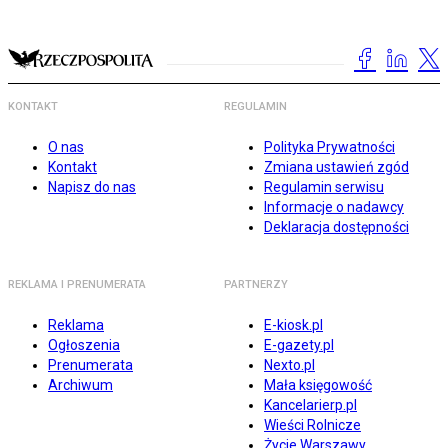
KONTAKT
REGULAMIN
O nas
Polityka Prywatności
Kontakt
Zmiana ustawień zgód
Napisz do nas
Regulamin serwisu
Informacje o nadawcy
Deklaracja dostępności
REKLAMA I PRENUMERATA
PARTNERZY
Reklama
E-kiosk.pl
Ogłoszenia
E-gazety.pl
Prenumerata
Nexto.pl
Archiwum
Mała księgowość
Kancelarierp.pl
Wieści Rolnicze
Życie Warszawy