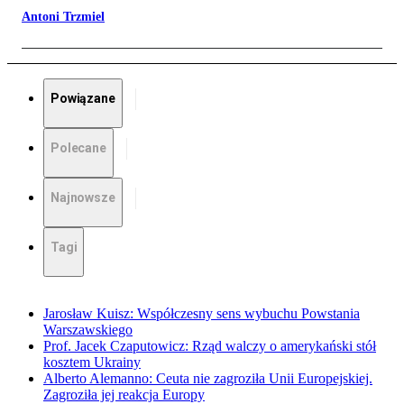
Antoni Trzmiel
Powiązane
Polecane
Najnowsze
Tagi
Jarosław Kuisz: Współczesny sens wybuchu Powstania
Warszawskiego
Prof. Jacek Czaputowicz: Rząd walczy o amerykański stół
kosztem Ukrainy
Alberto Alemanno: Ceuta nie zagroziła Unii Europejskiej.
Zagroziła jej reakcja Europy