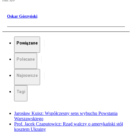
Foto: AFP
Oskar Górzyński
Powiązane
Polecane
Najnowsze
Tagi
Jarosław Kuisz: Współczesny sens wybuchu Powstania
Warszawskiego
Prof. Jacek Czaputowicz: Rząd walczy o amerykański stół
kosztem Ukrainy