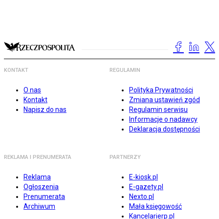
KONTAKT
REGULAMIN
O nas
Polityka Prywatności
Kontakt
Zmiana ustawień zgód
Napisz do nas
Regulamin serwisu
Informacje o nadawcy
Deklaracja dostępności
REKLAMA I PRENUMERATA
PARTNERZY
Reklama
E-kiosk.pl
Ogłoszenia
E-gazety.pl
Prenumerata
Nexto.pl
Archiwum
Mała księgowość
Kancelarierp.pl