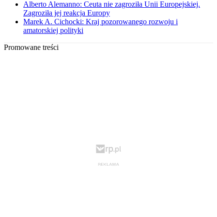
Alberto Alemanno: Ceuta nie zagroziła Unii Europejskiej.
Zagroziła jej reakcja Europy
Marek A. Cichocki: Kraj pozorowanego rozwoju i
amatorskiej polityki
Promowane treści