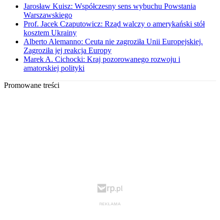
Jarosław Kuisz: Współczesny sens wybuchu Powstania
Warszawskiego
Prof. Jacek Czaputowicz: Rząd walczy o amerykański stół
kosztem Ukrainy
Alberto Alemanno: Ceuta nie zagroziła Unii Europejskiej.
Zagroziła jej reakcja Europy
Marek A. Cichocki: Kraj pozorowanego rozwoju i
amatorskiej polityki
Promowane treści