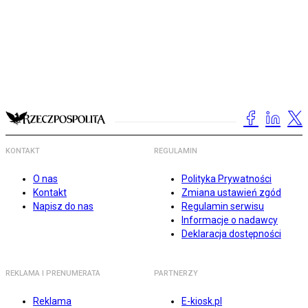
KONTAKT
REGULAMIN
O nas
Polityka Prywatności
Kontakt
Zmiana ustawień zgód
Napisz do nas
Regulamin serwisu
Informacje o nadawcy
Deklaracja dostępności
REKLAMA I PRENUMERATA
PARTNERZY
Reklama
E-kiosk.pl