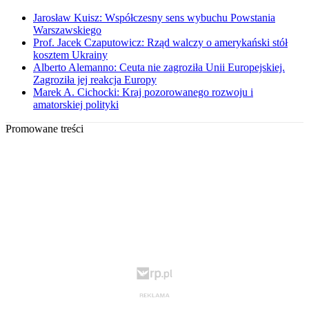
Jarosław Kuisz: Współczesny sens wybuchu Powstania
Warszawskiego
Prof. Jacek Czaputowicz: Rząd walczy o amerykański stół
kosztem Ukrainy
Alberto Alemanno: Ceuta nie zagroziła Unii Europejskiej.
Zagroziła jej reakcja Europy
Marek A. Cichocki: Kraj pozorowanego rozwoju i
amatorskiej polityki
Promowane treści