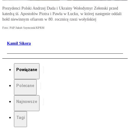
Prezydenci Polski Andrzej Duda i Ukrainy Wołodymyr Zełenski przed
katedrą śś. Apostołów Piotra i Pawła w Łucku, w której następnie oddali
hołd niewinnym ofiarom w 80. rocznicę rzezi wołyńskiej
Foto: PAP/Jakub Szymczuk/KPRM
Kamil Sikora
Powiązane
Polecane
Najnowsze
Tagi