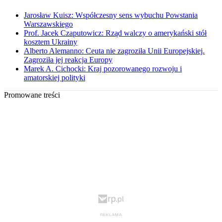
Jarosław Kuisz: Współczesny sens wybuchu Powstania
Warszawskiego
Prof. Jacek Czaputowicz: Rząd walczy o amerykański stół
kosztem Ukrainy
Alberto Alemanno: Ceuta nie zagroziła Unii Europejskiej.
Zagroziła jej reakcja Europy
Marek A. Cichocki: Kraj pozorowanego rozwoju i
amatorskiej polityki
Promowane treści