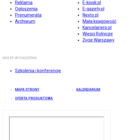
Reklama
E-kiosk.pl
Ogłoszenia
E-gazety.pl
Prenumerata
Nexto.pl
Archiwum
Mała księgowość
Kancelarierp.pl
Wieści Rolnicze
Życie Warszawy
NASZE WYDARZENIA
Szkolenia i konferencje
MAPA STRONY
KALENDARIUM
OFERTA PRODUKTOWA