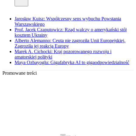
Jarosław Kuisz: Współczesny sens wybuchu Powstania
Warszawskiego
Prof. Jacek Czaputowicz: Rząd walczy o amerykański stół
kosztem Ukrainy
Alberto Alemanno: Ceuta nie zagroziła Unii Europejskiej.
Zagroziła jej reakcja Europy
Marek A. Cichocki: Kraj pozorowanego rozwoju i
amatorskiej polityki
Maya Ozbayoglu: Gigafabryka AI to gigaodpowiedzialność
Promowane treści