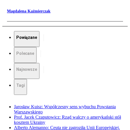
Magdalena Kaźmierczak
Powiązane
Polecane
Najnowsze
Tagi
Jarosław Kuisz: Współczesny sens wybuchu Powstania
Warszawskiego
Prof. Jacek Czaputowicz: Rząd walczy o amerykański stół
kosztem Ukrainy
Alberto Alemanno: Ceuta nie zagroziła Unii Europejskiej.