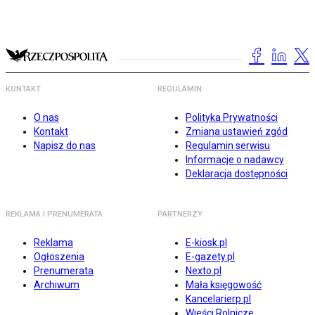
KONTAKT
REGULAMIN
O nas
Polityka Prywatności
Kontakt
Zmiana ustawień zgód
Napisz do nas
Regulamin serwisu
Informacje o nadawcy
Deklaracja dostępności
REKLAMA I PRENUMERATA
PARTNERZY
Reklama
E-kiosk.pl
Ogłoszenia
E-gazety.pl
Prenumerata
Nexto.pl
Archiwum
Mała księgowość
Kancelarierp.pl
Wieści Rolnicze