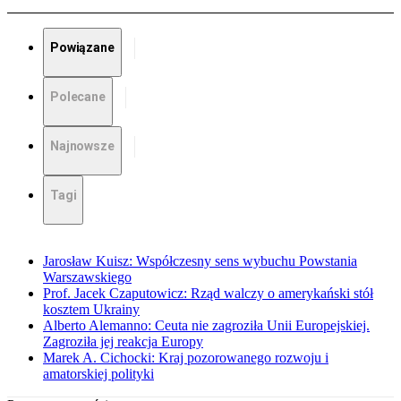
Powiązane
Polecane
Najnowsze
Tagi
Jarosław Kuisz: Współczesny sens wybuchu Powstania
Warszawskiego
Prof. Jacek Czaputowicz: Rząd walczy o amerykański stół
kosztem Ukrainy
Alberto Alemanno: Ceuta nie zagroziła Unii Europejskiej.
Zagroziła jej reakcja Europy
Marek A. Cichocki: Kraj pozorowanego rozwoju i
amatorskiej polityki