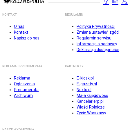
KONTAKT
REGULAMIN
O nas
Polityka Prywatności
Kontakt
Zmiana ustawień zgód
Napisz do nas
Regulamin serwisu
Informacje o nadawcy
Deklaracja dostępności
REKLAMA I PRENUMERATA
PARTNERZY
Reklama
E-kiosk.pl
Ogłoszenia
E-gazety.pl
Prenumerata
Nexto.pl
Archiwum
Mała księgowość
Kancelarierp.pl
Wieści Rolnicze
Życie Warszawy
NASZE WYDARZENIA