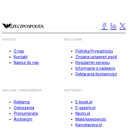
KONTAKT
REGULAMIN
O nas
Polityka Prywatności
Kontakt
Zmiana ustawień zgód
Napisz do nas
Regulamin serwisu
Informacje o nadawcy
Deklaracja dostępności
REKLAMA I PRENUMERATA
PARTNERZY
Reklama
E-kiosk.pl
Ogłoszenia
E-gazety.pl
Prenumerata
Nexto.pl
Archiwum
Mała księgowość
Kancelarierp.pl