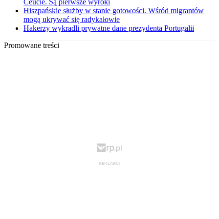
Ceucie. Są pierwsze wyroki
Hiszpańskie służby w stanie gotowości. Wśród migrantów
mogą ukrywać się radykałowie
Hakerzy wykradli prywatne dane prezydenta Portugalii
Promowane treści