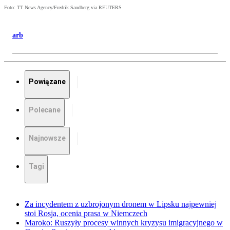
Foto: TT News Agency/Fredrik Sandberg via REUTERS
arb
Powiązane
Polecane
Najnowsze
Tagi
Za incydentem z uzbrojonym dronem w Lipsku najpewniej
stoi Rosja, ocenia prasa w Niemczech
Maroko: Ruszyły procesy winnych kryzysu imigracyjnego w