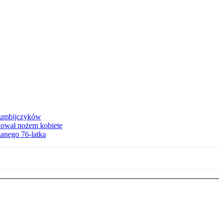
olumbijczyków
akował nożem kobietę
zanego 76-latka