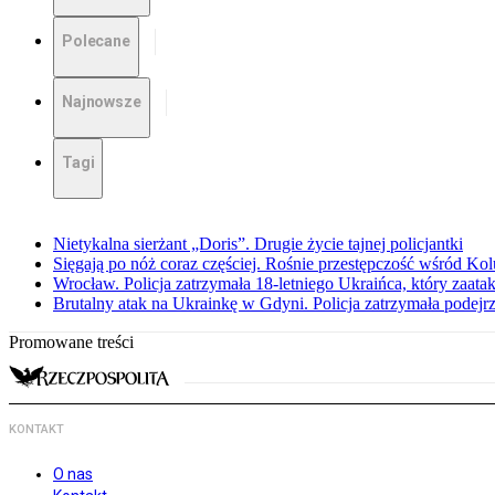
Polecane
Najnowsze
Tagi
Nietykalna sierżant „Doris”. Drugie życie tajnej policjantki
Sięgają po nóż coraz częściej. Rośnie przestępczość wśród K
Wrocław. Policja zatrzymała 18-letniego Ukraińca, który zaat
Brutalny atak na Ukrainkę w Gdyni. Policja zatrzymała podejr
Promowane treści
KONTAKT
O nas