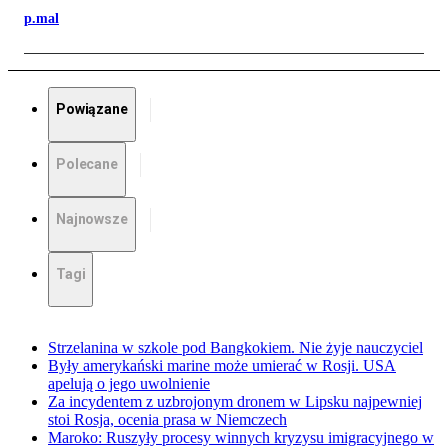
p.mal
Powiązane
Polecane
Najnowsze
Tagi
Strzelanina w szkole pod Bangkokiem. Nie żyje nauczyciel
Były amerykański marine może umierać w Rosji. USA
apelują o jego uwolnienie
Za incydentem z uzbrojonym dronem w Lipsku najpewniej
stoi Rosja, ocenia prasa w Niemczech
Maroko: Ruszyły procesy winnych kryzysu imigracyjnego w