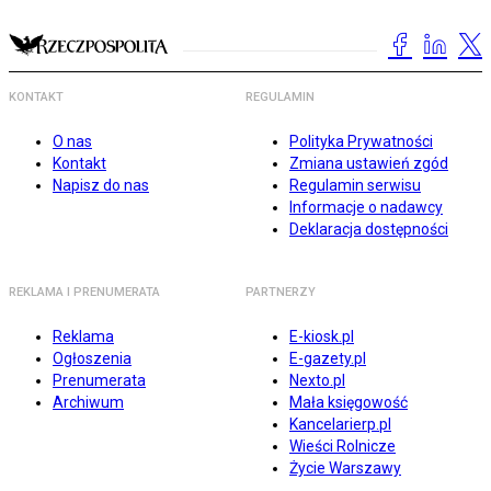
KONTAKT
REGULAMIN
O nas
Polityka Prywatności
Kontakt
Zmiana ustawień zgód
Napisz do nas
Regulamin serwisu
Informacje o nadawcy
Deklaracja dostępności
REKLAMA I PRENUMERATA
PARTNERZY
Reklama
E-kiosk.pl
Ogłoszenia
E-gazety.pl
Prenumerata
Nexto.pl
Archiwum
Mała księgowość
Kancelarierp.pl
Wieści Rolnicze
Życie Warszawy