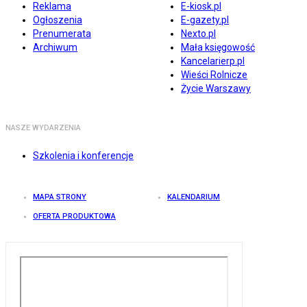
Reklama
E-kiosk.pl
Ogłoszenia
E-gazety.pl
Prenumerata
Nexto.pl
Archiwum
Mała księgowość
Kancelarierp.pl
Wieści Rolnicze
Życie Warszawy
NASZE WYDARZENIA
Szkolenia i konferencje
MAPA STRONY
KALENDARIUM
OFERTA PRODUKTOWA