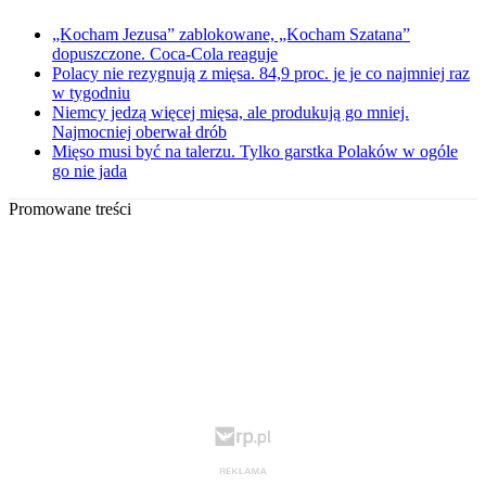
„Kocham Jezusa” zablokowane, „Kocham Szatana”
dopuszczone. Coca-Cola reaguje
Polacy nie rezygnują z mięsa. 84,9 proc. je je co najmniej raz
w tygodniu
Niemcy jedzą więcej mięsa, ale produkują go mniej.
Najmocniej oberwał drób
Mięso musi być na talerzu. Tylko garstka Polaków w ogóle
go nie jada
Promowane treści