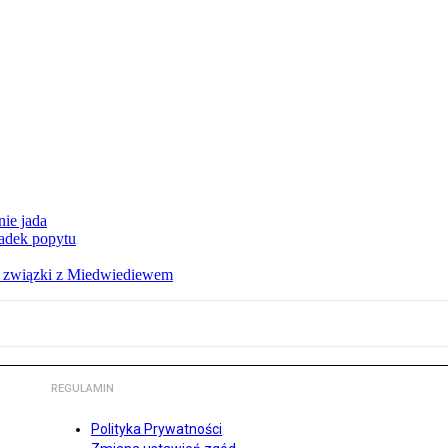
nie jada
adek popytu
a związki z Miedwiediewem
REGULAMIN
Polityka Prywatności