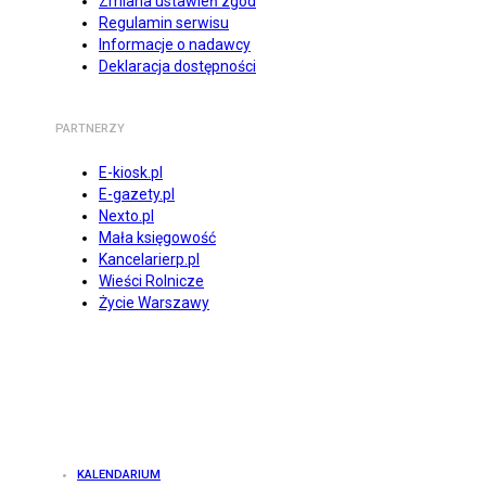
Zmiana ustawień zgód
Regulamin serwisu
Informacje o nadawcy
Deklaracja dostępności
PARTNERZY
E-kiosk.pl
E-gazety.pl
Nexto.pl
Mała księgowość
Kancelarierp.pl
Wieści Rolnicze
Życie Warszawy
KALENDARIUM