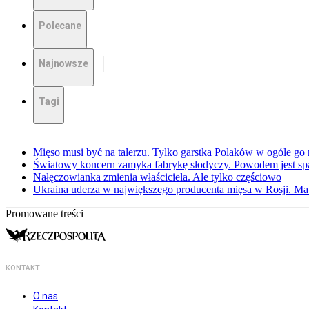
Polecane
Najnowsze
Tagi
Mięso musi być na talerzu. Tylko garstka Polaków w ogóle go 
Światowy koncern zamyka fabrykę słodyczy. Powodem jest sp
Nałęczowianka zmienia właściciela. Ale tylko częściowo
Ukraina uderza w największego producenta mięsa w Rosji. M
Promowane treści
KONTAKT
O nas