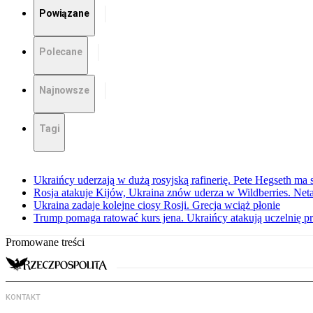
Powiązane
Polecane
Najnowsze
Tagi
Ukraińcy uderzają w dużą rosyjską rafinerię. Pete Hegseth m
Rosja atakuje Kijów, Ukraina znów uderza w Wildberries. Ne
Ukraina zadaje kolejne ciosy Rosji. Grecja wciąż płonie
Trump pomaga ratować kurs jena. Ukraińcy atakują uczelnię pr
Promowane treści
KONTAKT