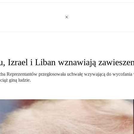
, Izrael i Liban wznawiają zawieszen
zba Reprezentantów przegłosowała uchwałę wzywającą do wycofania wo
iąż giną ludzie.