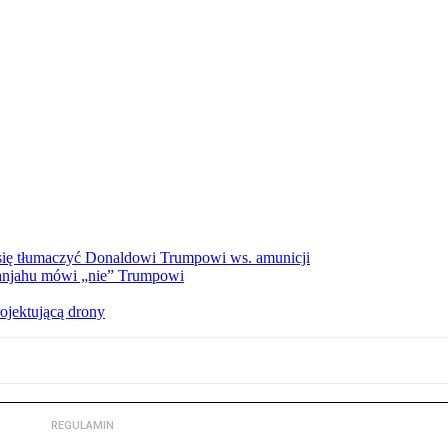
a się tłumaczyć Donaldowi Trumpowi ws. amunicji
tanjahu mówi „nie” Trumpowi
ojektującą drony
REGULAMIN