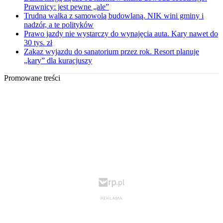
Prawnicy: jest pewne „ale”
Trudna walka z samowolą budowlaną. NIK wini gminy i
nadzór, a te polityków
Prawo jazdy nie wystarczy do wynajęcia auta. Kary nawet do
30 tys. zł
Zakaz wyjazdu do sanatorium przez rok. Resort planuje
„kary” dla kuracjuszy
Promowane treści