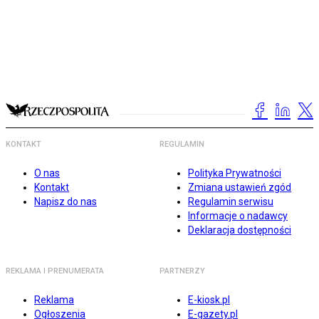
KONTAKT
REGULAMIN
O nas
Polityka Prywatności
Kontakt
Zmiana ustawień zgód
Napisz do nas
Regulamin serwisu
Informacje o nadawcy
Deklaracja dostępności
REKLAMA I PRENUMERATA
PARTNERZY
Reklama
E-kiosk.pl
Ogłoszenia
E-gazety.pl