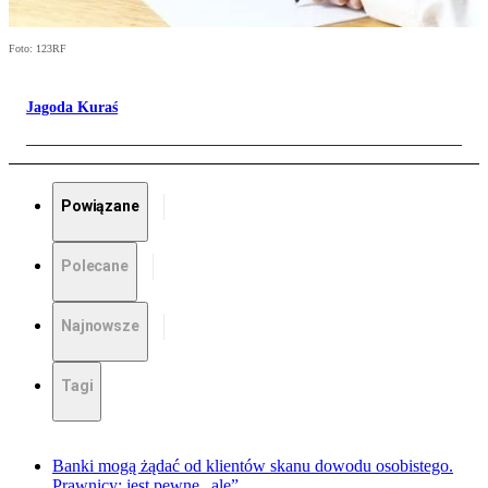
Foto: 123RF
Jagoda Kuraś
Powiązane
Polecane
Najnowsze
Tagi
Banki mogą żądać od klientów skanu dowodu osobistego.
Prawnicy: jest pewne „ale”