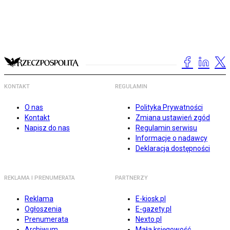
KONTAKT
REGULAMIN
O nas
Polityka Prywatności
Kontakt
Zmiana ustawień zgód
Napisz do nas
Regulamin serwisu
Informacje o nadawcy
Deklaracja dostępności
REKLAMA I PRENUMERATA
PARTNERZY
Reklama
E-kiosk.pl
Ogłoszenia
E-gazety.pl
Prenumerata
Nexto.pl
Archiwum
Mała księgowość