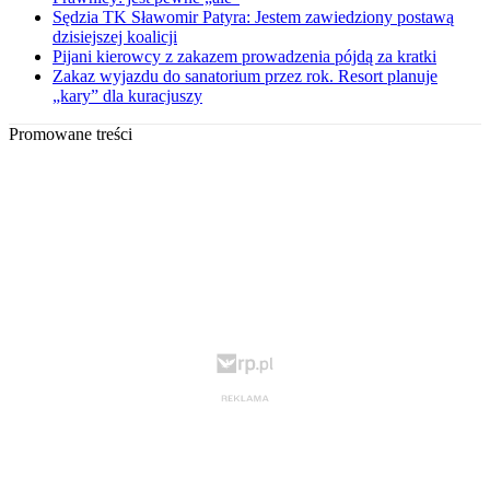
Sędzia TK Sławomir Patyra: Jestem zawiedziony postawą
dzisiejszej koalicji
Pijani kierowcy z zakazem prowadzenia pójdą za kratki
Zakaz wyjazdu do sanatorium przez rok. Resort planuje
„kary” dla kuracjuszy
Promowane treści