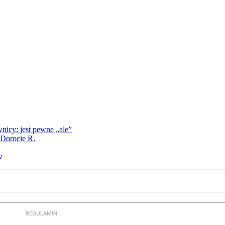
nicy: jest pewne „ale”
 Dorocie R.
w
REGULAMIN