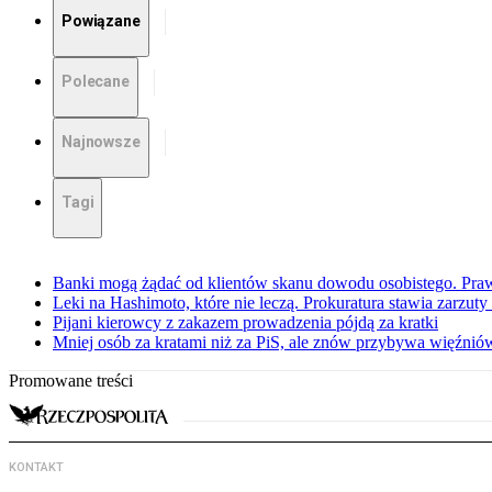
Powiązane
Polecane
Najnowsze
Tagi
Banki mogą żądać od klientów skanu dowodu osobistego. Praw
Leki na Hashimoto, które nie leczą. Prokuratura stawia zarzuty
Pijani kierowcy z zakazem prowadzenia pójdą za kratki
Mniej osób za kratami niż za PiS, ale znów przybywa więźnió
Promowane treści
KONTAKT