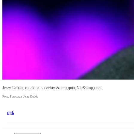
Jerzy Urban, redaktor naczelny &amp;quot;Nie&amp;quot;
Foto: Fotorzepa, Jerzy Dudek
dgk