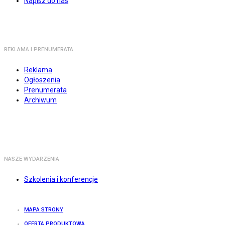
Napisz do nas
REKLAMA I PRENUMERATA
Reklama
Ogłoszenia
Prenumerata
Archiwum
NASZE WYDARZENIA
Szkolenia i konferencje
MAPA STRONY
OFERTA PRODUKTOWA