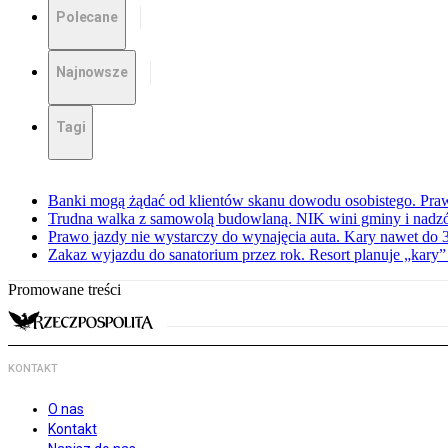
Polecane
Najnowsze
Tagi
Banki mogą żądać od klientów skanu dowodu osobistego. Praw
Trudna walka z samowolą budowlaną. NIK wini gminy i nadzór
Prawo jazdy nie wystarczy do wynajęcia auta. Kary nawet do 30
Zakaz wyjazdu do sanatorium przez rok. Resort planuje „kary”
Promowane treści
KONTAKT
O nas
Kontakt