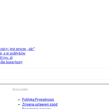
nicy: jest pewne „ale”
, a te polityków
 tys. zł
 dla kuracjuszy
REGULAMIN
Polityka Prywatności
Zmiana ustawień zgód