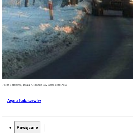
Foto: Fotorzepa, Beata Kitowska BK Beata Kitowska
Agata Łukaszewicz
Powiązane