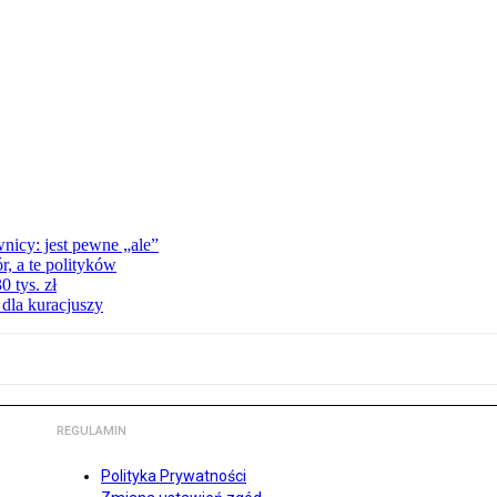
nicy: jest pewne „ale”
, a te polityków
 tys. zł
 dla kuracjuszy
REGULAMIN
Polityka Prywatności