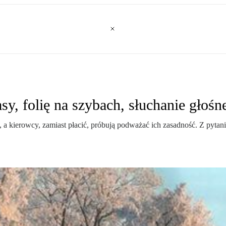
y, folię na szybach, słuchanie głośn
kierowcy, zamiast płacić, próbują podważać ich zasadność. Z pytaniami