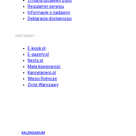
Zmiana ustawień zgód
Regulamin serwisu
Informacje o nadawcy
Deklaracja dostępności
PARTNERZY
E-kiosk.pl
E-gazety.pl
Nexto.pl
Mała księgowość
Kancelarierp.pl
Wieści Rolnicze
Życie Warszawy
KALENDARIUM