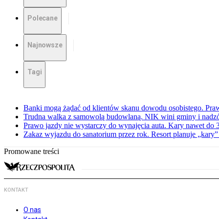
Polecane
Najnowsze
Tagi
Banki mogą żądać od klientów skanu dowodu osobistego. Praw
Trudna walka z samowolą budowlaną. NIK wini gminy i nadzór
Prawo jazdy nie wystarczy do wynajęcia auta. Kary nawet do 30
Zakaz wyjazdu do sanatorium przez rok. Resort planuje „kary”
Promowane treści
KONTAKT
O nas