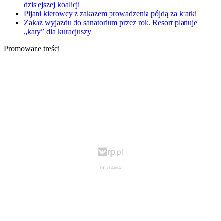
dzisiejszej koalicji
Pijani kierowcy z zakazem prowadzenia pójdą za kratki
Zakaz wyjazdu do sanatorium przez rok. Resort planuje
„kary” dla kuracjuszy
Promowane treści