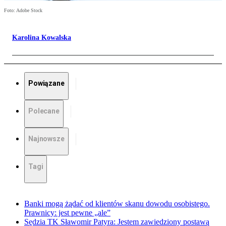
Foto: Adobe Stock
Karolina Kowalska
Powiązane
Polecane
Najnowsze
Tagi
Banki mogą żądać od klientów skanu dowodu osobistego.
Prawnicy: jest pewne „ale”
Sędzia TK Sławomir Patyra: Jestem zawiedziony postawą