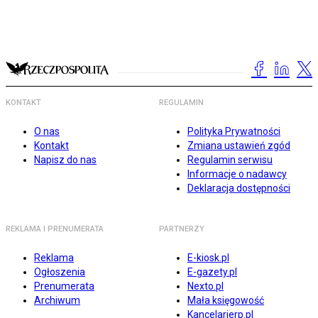
KONTAKT
REGULAMIN
O nas
Polityka Prywatności
Kontakt
Zmiana ustawień zgód
Napisz do nas
Regulamin serwisu
Informacje o nadawcy
Deklaracja dostępności
REKLAMA I PRENUMERATA
PARTNERZY
Reklama
E-kiosk.pl
Ogłoszenia
E-gazety.pl
Prenumerata
Nexto.pl
Archiwum
Mała księgowość
Kancelarierp.pl