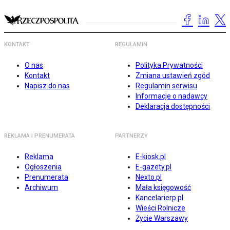
KONTAKT
REGULAMIN
O nas
Polityka Prywatności
Kontakt
Zmiana ustawień zgód
Napisz do nas
Regulamin serwisu
Informacje o nadawcy
Deklaracja dostępności
REKLAMA I PRENUMERATA
PARTNERZY
Reklama
E-kiosk.pl
Ogłoszenia
E-gazety.pl
Prenumerata
Nexto.pl
Archiwum
Mała księgowość
Kancelarierp.pl
Wieści Rolnicze
Życie Warszawy