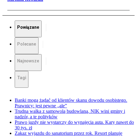
Powiązane
Polecane
Najnowsze
Tagi
Banki mogą żądać od klientów skanu dowodu osobistego.
Prawnicy: jest pewne „ale”
Trudna walka z samowolą budowlaną. NIK wini gminy i
nadzór, a te polityków
Prawo jazdy nie wystarczy do wynajęcia auta. Kary nawet do
30 tys. zł
Zakaz wyjazdu do sanatorium przez rok. Resort planuje