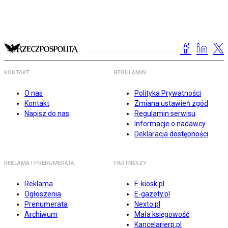
KONTAKT
REGULAMIN
O nas
Polityka Prywatności
Kontakt
Zmiana ustawień zgód
Napisz do nas
Regulamin serwisu
Informacje o nadawcy
Deklaracja dostępności
REKLAMA I PRENUMERATA
PARTNERZY
Reklama
E-kiosk.pl
Ogłoszenia
E-gazety.pl
Prenumerata
Nexto.pl
Archiwum
Mała księgowość
Kancelarierp.pl