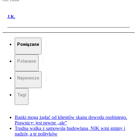
Foto: Fotolia
J.K.
Powiązane
Polecane
Najnowsze
Tagi
Banki mogą żądać od klientów skanu dowodu osobistego.
Prawnicy: jest pewne „ale”
Trudna walka z samowolą budowlaną. NIK wini gminy i
nadzór, a te polityków