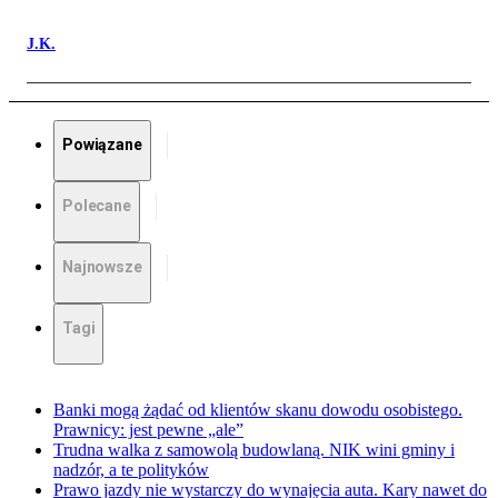
J.K.
Powiązane
Polecane
Najnowsze
Tagi
Banki mogą żądać od klientów skanu dowodu osobistego.
Prawnicy: jest pewne „ale”
Trudna walka z samowolą budowlaną. NIK wini gminy i
nadzór, a te polityków
Prawo jazdy nie wystarczy do wynajęcia auta. Kary nawet do