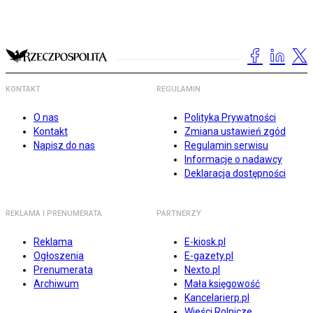
KONTAKT
REGULAMIN
O nas
Polityka Prywatności
Kontakt
Zmiana ustawień zgód
Napisz do nas
Regulamin serwisu
Informacje o nadawcy
Deklaracja dostępności
REKLAMA I PRENUMERATA
PARTNERZY
Reklama
E-kiosk.pl
Ogłoszenia
E-gazety.pl
Prenumerata
Nexto.pl
Archiwum
Mała księgowość
Kancelarierp.pl
Wieści Rolnicze