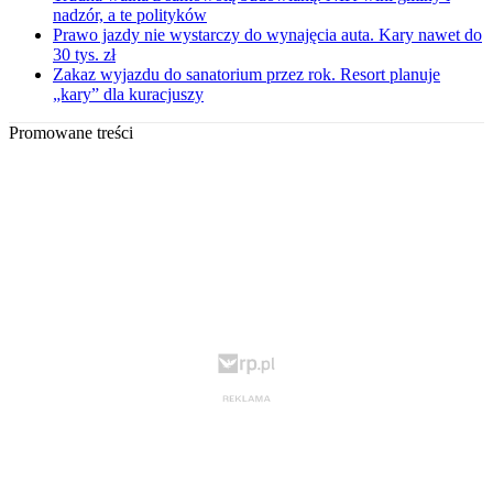
nadzór, a te polityków
Prawo jazdy nie wystarczy do wynajęcia auta. Kary nawet do
30 tys. zł
Zakaz wyjazdu do sanatorium przez rok. Resort planuje
„kary” dla kuracjuszy
Promowane treści