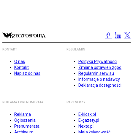
KONTAKT
REGULAMIN
O nas
Polityka Prywatności
Kontakt
Zmiana ustawień zgód
Napisz do nas
Regulamin serwisu
Informacje o nadawcy
Deklaracja dostępności
REKLAMA I PRENUMERATA
PARTNERZY
Reklama
E-kiosk.pl
Ogłoszenia
E-gazety.pl
Prenumerata
Nexto.pl
Archiwum
Mała księgowość