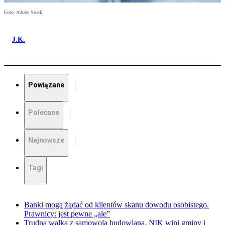
Foto: Adobe Stock
J.K.
Powiązane
Polecane
Najnowsze
Tagi
Banki mogą żądać od klientów skanu dowodu osobistego.
Prawnicy: jest pewne „ale”
Trudna walka z samowolą budowlaną. NIK wini gminy i