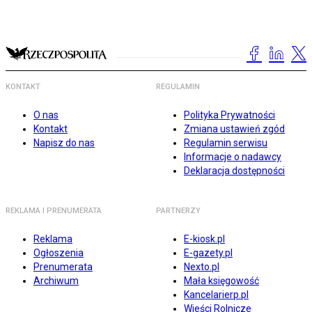
KONTAKT
REGULAMIN
O nas
Polityka Prywatności
Kontakt
Zmiana ustawień zgód
Napisz do nas
Regulamin serwisu
Informacje o nadawcy
Deklaracja dostępności
REKLAMA I PRENUMERATA
PARTNERZY
Reklama
E-kiosk.pl
Ogłoszenia
E-gazety.pl
Prenumerata
Nexto.pl
Archiwum
Mała księgowość
Kancelarierp.pl
Wieści Rolnicze