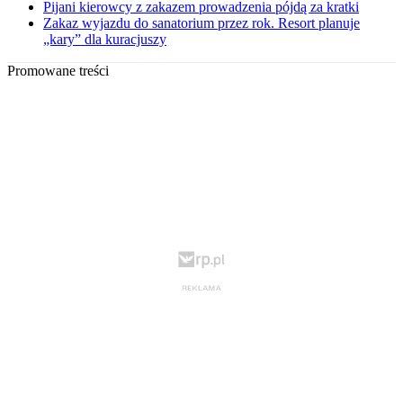
Pijani kierowcy z zakazem prowadzenia pójdą za kratki
Zakaz wyjazdu do sanatorium przez rok. Resort planuje
„kary” dla kuracjuszy
Promowane treści