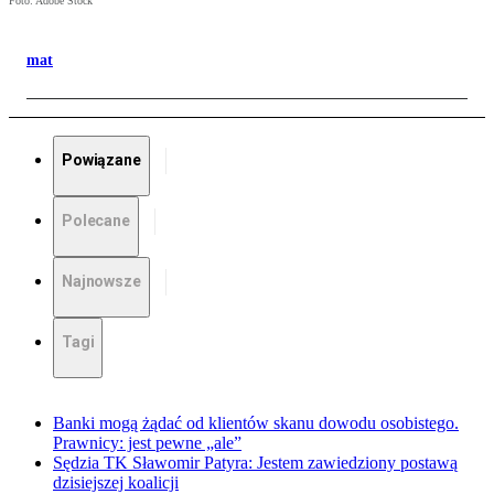
Foto: Adobe Stock
mat
Powiązane
Polecane
Najnowsze
Tagi
Banki mogą żądać od klientów skanu dowodu osobistego.
Prawnicy: jest pewne „ale”
Sędzia TK Sławomir Patyra: Jestem zawiedziony postawą
dzisiejszej koalicji