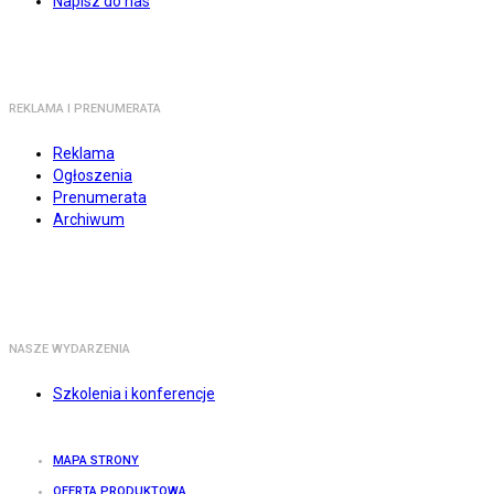
Napisz do nas
REKLAMA I PRENUMERATA
Reklama
Ogłoszenia
Prenumerata
Archiwum
NASZE WYDARZENIA
Szkolenia i konferencje
MAPA STRONY
OFERTA PRODUKTOWA