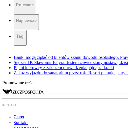
Polecane
Najnowsze
Tagi
Banki mogą żądać od klientów skanu dowodu osobistego. Praw
Sędzia TK Sławomir Patyra: Jestem zawiedziony postawą dzisiej
Pijani kierowcy z zakazem prowadzenia pójdą za kratki
Zakaz wyjazdu do sanatorium przez rok. Resort planuje „kary”
Promowane treści
KONTAKT
O nas
Kontakt