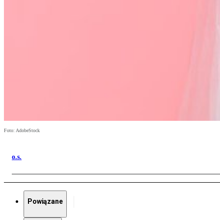
Foto: AdobeStock
o.s.
Powiązane