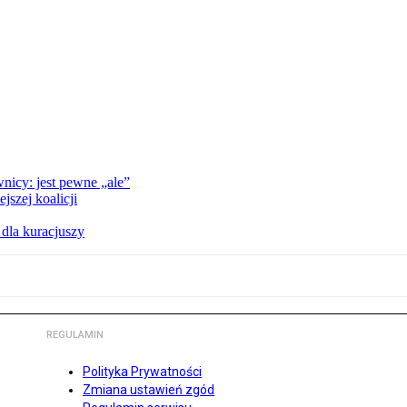
nicy: jest pewne „ale”
szej koalicji
 dla kuracjuszy
REGULAMIN
Polityka Prywatności
Zmiana ustawień zgód