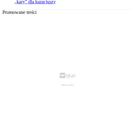
„kary” dla kuracjuszy
Promowane treści