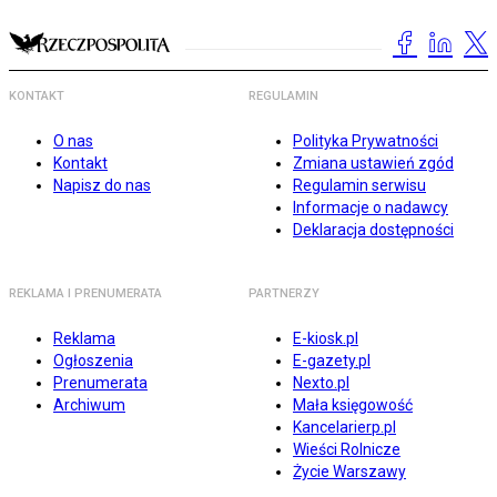
KONTAKT
REGULAMIN
O nas
Polityka Prywatności
Kontakt
Zmiana ustawień zgód
Napisz do nas
Regulamin serwisu
Informacje o nadawcy
Deklaracja dostępności
REKLAMA I PRENUMERATA
PARTNERZY
Reklama
E-kiosk.pl
Ogłoszenia
E-gazety.pl
Prenumerata
Nexto.pl
Archiwum
Mała księgowość
Kancelarierp.pl
Wieści Rolnicze
Życie Warszawy