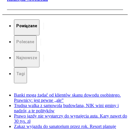
Powiązane
Polecane
Najnowsze
Tagi
Banki mogą żądać od klientów skanu dowodu osobistego.
Prawnicy: jest pewne „ale”
Trudna walka z samowolą budowlaną. NIK wini gminy i
nadzór, a te polityków
Prawo jazdy nie wystarczy do wynajęcia auta. Kary nawet do
30 tys. zł
Zakaz wyjazdu do sanatorium przez rok. Resort planuje