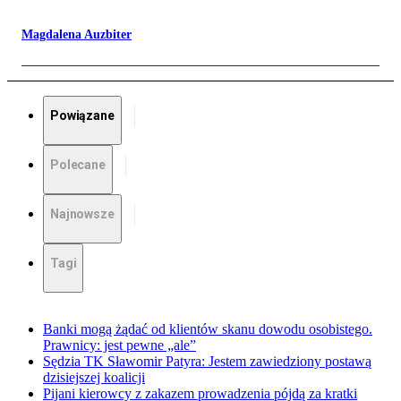
Magdalena Auzbiter
Powiązane
Polecane
Najnowsze
Tagi
Banki mogą żądać od klientów skanu dowodu osobistego.
Prawnicy: jest pewne „ale”
Sędzia TK Sławomir Patyra: Jestem zawiedziony postawą
dzisiejszej koalicji
Pijani kierowcy z zakazem prowadzenia pójdą za kratki