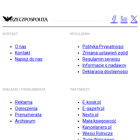
KONTAKT
REGULAMIN
O nas
Polityka Prywatności
Kontakt
Zmiana ustawień zgód
Napisz do nas
Regulamin serwisu
Informacje o nadawcy
Deklaracja dostępności
REKLAMA I PRENUMERATA
PARTNERZY
Reklama
E-kiosk.pl
Ogłoszenia
E-gazety.pl
Prenumerata
Nexto.pl
Archiwum
Mała księgowość
Kancelarierp.pl
Wieści Rolnicze
Życie Warszawy