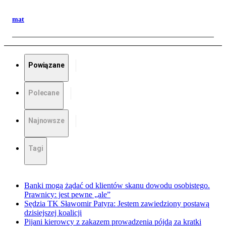
mat
Powiązane
Polecane
Najnowsze
Tagi
Banki mogą żądać od klientów skanu dowodu osobistego.
Prawnicy: jest pewne „ale”
Sędzia TK Sławomir Patyra: Jestem zawiedziony postawą
dzisiejszej koalicji
Pijani kierowcy z zakazem prowadzenia pójdą za kratki