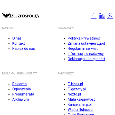
KONTAKT
REGULAMIN
O nas
Polityka Prywatności
Kontakt
Zmiana ustawień zgód
Napisz do nas
Regulamin serwisu
Informacje o nadawcy
Deklaracja dostępności
REKLAMA I PRENUMERATA
PARTNERZY
Reklama
E-kiosk.pl
Ogłoszenia
E-gazety.pl
Prenumerata
Nexto.pl
Archiwum
Mała księgowość
Kancelarierp.pl
Wieści Rolnicze
Życie Warszawy