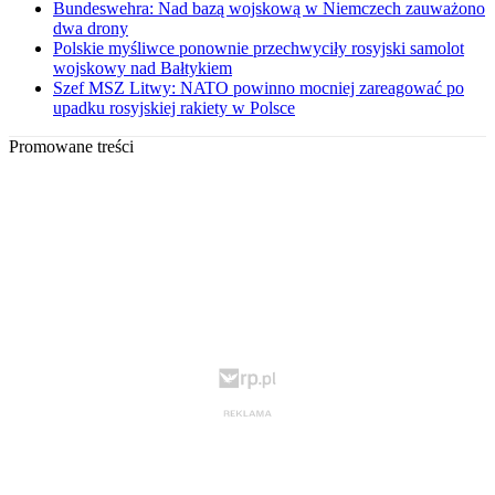
Bundeswehra: Nad bazą wojskową w Niemczech zauważono
dwa drony
Polskie myśliwce ponownie przechwyciły rosyjski samolot
wojskowy nad Bałtykiem
Szef MSZ Litwy: NATO powinno mocniej zareagować po
upadku rosyjskiej rakiety w Polsce
Promowane treści