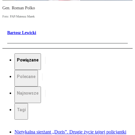
Gen. Roman Polko
Foto: PAP/Mateusz Marek
Bartosz Lewicki
Powiązane
Polecane
Najnowsze
Tagi
Nietykalna sierżant „Doris”. Drugie życie tajnej policjantki