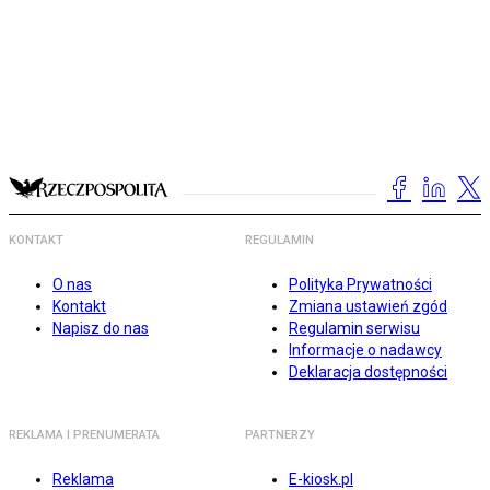
KONTAKT
REGULAMIN
O nas
Polityka Prywatności
Kontakt
Zmiana ustawień zgód
Napisz do nas
Regulamin serwisu
Informacje o nadawcy
Deklaracja dostępności
REKLAMA I PRENUMERATA
PARTNERZY
Reklama
E-kiosk.pl