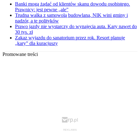
Banki mogą żądać od klientów skanu dowodu osobistego.
Prawnicy: jest pewne „ale”
Trudna walka z samowolą budowlaną. NIK wini gminy i
nadzór, a te polityków
Prawo jazdy nie wystarczy do wynajęcia auta. Kary nawet do
30 tys. zł
Zakaz wyjazdu do sanatorium przez rok. Resort planuje
„kary” dla kuracjuszy
Promowane treści