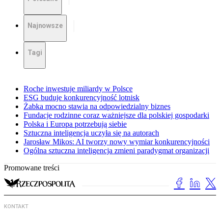
Najnowsze
Tagi
Roche inwestuje miliardy w Polsce
ESG buduje konkurencyjność lotnisk
Żabka mocno stawia na odpowiedzialny biznes
Fundacje rodzinne coraz ważniejsze dla polskiej gospodarki
Polska i Europa potrzebują siebie
Sztuczna inteligencja uczyła się na autorach
Jarosław Mikos: AI tworzy nowy wymiar konkurencyjności
Ogólna sztuczna inteligencja zmieni paradygmat organizacji
Promowane treści
KONTAKT