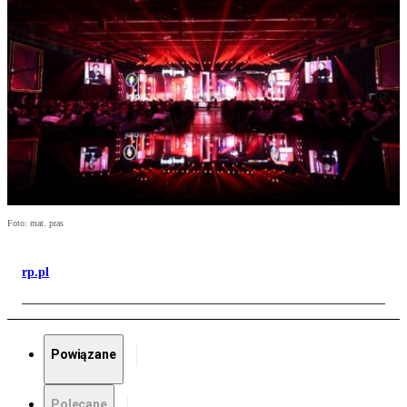
Foto: mat. pras
rp.pl
Powiązane
Polecane