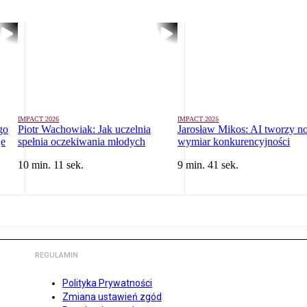
IMPACT 2026
IMPACT 2026
go
Piotr Wachowiak: Jak uczelnia
Jarosław Mikos: AI tworzy 
je
spełnia oczekiwania młodych
wymiar konkurencyjności
10 min. 11 sek.
9 min. 41 sek.
REGULAMIN
Polityka Prywatności
Zmiana ustawień zgód