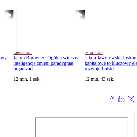
IMPACT 2026
IMPACT 2026
nowy
Jakub Borowiec: Ogólna sztuczna
Jakub Jaworowski: Instru
inteligencja zmieni paradygmat
kapitałowe to kluczowy el
organizacji
rozwoju Polski
12 min. 1 sek.
12 min. 43 sek.