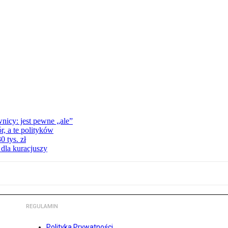
nicy: jest pewne „ale”
, a te polityków
 tys. zł
 dla kuracjuszy
REGULAMIN
Polityka Prywatności