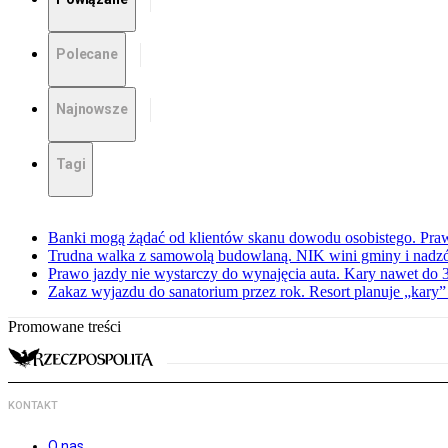
Polecane
Najnowsze
Tagi
Banki mogą żądać od klientów skanu dowodu osobistego. Praw
Trudna walka z samowolą budowlaną. NIK wini gminy i nadzór
Prawo jazdy nie wystarczy do wynajęcia auta. Kary nawet do 30
Zakaz wyjazdu do sanatorium przez rok. Resort planuje „kary”
Promowane treści
KONTAKT
O nas