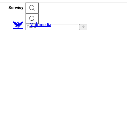
Serwisy
M
ultimedia