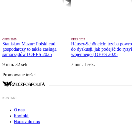
OEES 2025
OEES 2025
Stanisław Mazur: Polski cud
Häuser-Schöneich: trzeba powro
gospodarczy to także zasługa
do dyskusji, jak podejść do ryzy
samorządów | OEES 2025
wojennego | OEES 2025
9 min. 32 sek.
7 min. 1 sek.
Promowane treści
KONTAKT
O nas
Kontakt
Napisz do nas