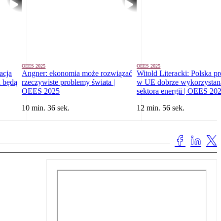
OEES 2025
OEES 2025
acja
Angner: ekonomia może rozwiązać
Witold Literacki: Polska p
a będą
rzeczywiste problemy świata |
w UE dobrze wykorzystan
OEES 2025
sektora energii | OEES 20
10 min. 36 sek.
12 min. 56 sek.