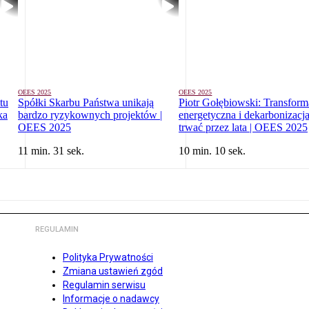
OEES 2025
OEES 2025
tu
Spółki Skarbu Państwa unikają
Piotr Gołębiowski: Transform
ka
bardzo ryzykownych projektów |
energetyczna i dekarbonizacj
OEES 2025
trwać przez lata | OEES 2025
11 min. 31 sek.
10 min. 10 sek.
REGULAMIN
Polityka Prywatności
Zmiana ustawień zgód
Regulamin serwisu
Informacje o nadawcy