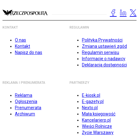
KONTAKT
REGULAMIN
O nas
Polityka Prywatności
Kontakt
Zmiana ustawień zgód
Napisz do nas
Regulamin serwisu
Informacje o nadawcy
Deklaracja dostępności
REKLAMA I PRENUMERATA
PARTNERZY
Reklama
E-kiosk.pl
Ogłoszenia
E-gazety.pl
Prenumerata
Nexto.pl
Archiwum
Mała księgowość
Kancelarierp.pl
Wieści Rolnicze
Życie Warszawy