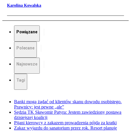
Karolina Kowalska
Powiązane
Polecane
Najnowsze
Tagi
Banki mogą żądać od klientów skanu dowodu osobistego.
Prawnicy: jest pewne „ale”
Sędzia TK Sławomir Patyra: Jestem zawiedziony postawą
dzisiejszej koalicji
Pijani kierowcy z zakazem prowadzenia pójdą za kratki
Zakaz wyjazdu do sanatorium przez rok. Resort planuje