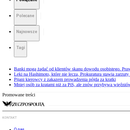
Polecane
Najnowsze
Tagi
Banki mogą żądać od klientów skanu dowodu osobistego. Praw
Leki na Hashimoto, które nie leczą. Prokuratura stawia zarzuty
Pijani kierowcy z zakazem prowadzenia pójdą za kratki
Mniej osób za kratami niż za PiS, ale znów przybywa więźnió
Promowane treści
KONTAKT
O nas