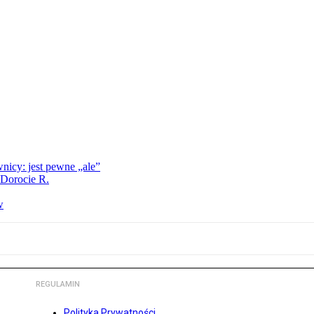
nicy: jest pewne „ale”
 Dorocie R.
w
REGULAMIN
Polityka Prywatności